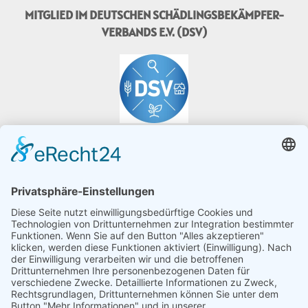
MITGLIED IM DEUTSCHEN SCHÄDLINGSBEKÄMPFER-
VERBANDS E.V. (DSV)
MITGLIED IM PROGRAMM "FAIRE WESPE"
WIR SIND TÜV-ZERTIFIZIERT