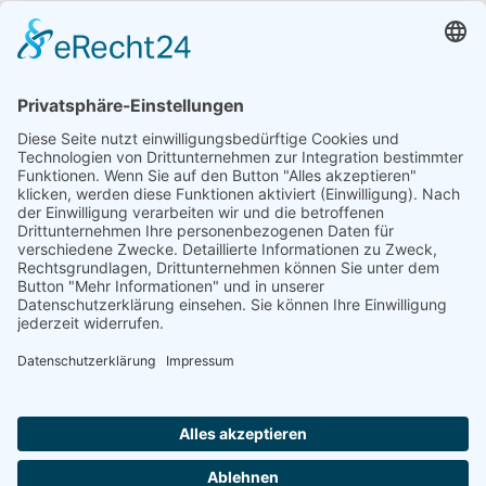
MITGLIED IM PROGRAMM "FAIRE WESPE"
WIR SIND TÜV-ZERTIFIZIERT
Wir sind zertifiziert nach dem TÜV Standard für das
Managementsystem DIN EN ISO 9001:2015
DOWNLOAD ZERTIFIKAT
MITGLIED IM VEREIN ZUR FÖRDERUNG ÖKOLOGISCHER
SCHÄDLINGSBEKÄMPFUNG E.V.