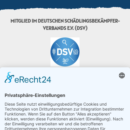
MITGLIED IM DEUTSCHEN SCHÄDLINGSBEKÄMPFER-
VERBANDS E.V. (DSV)
MITGLIED IM PROGRAMM "FAIRE WESPE"