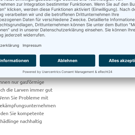
lägern und
aus gelangen sie in den
en auf. Neben den reinen
ch die Verunreinigung der
en?
ollte man die befallenen
önnen nur gasförmige
ich die Larven immer gut
 Wenn Sie Probleme mit
ngsbekämpfungsunternehmen
inden Sie kompetente
hädlinge nachhaltig