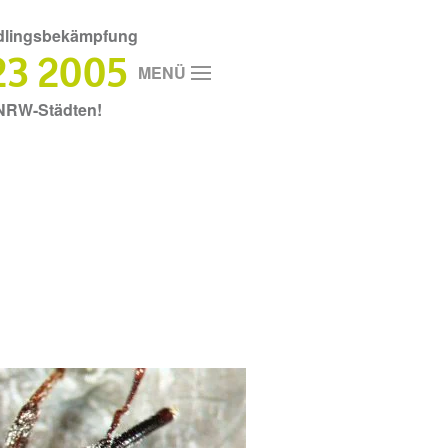
ädlingsbekämpfung
23 2005
MENÜ
n NRW-Städten!