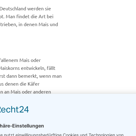
 Deutschland werden sie
. Man findet die Art bei
trieben, in denen Mais und
fallenem Mais oder
aiskorns entwickeln, fällt
l erst dann bemerkt, wenn man
us denen die Käfer
n an Mais oder anderen
e regelmäßig genau
 Werden Vorräte kühl und
linge wie der Maiskäfer