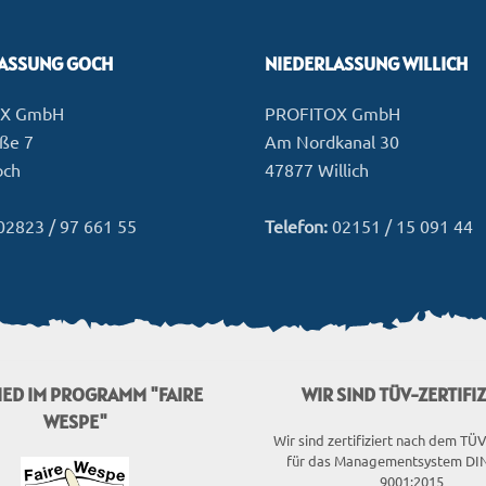
LASSUNG GOCH
NIEDERLASSUNG WILLICH
OX GmbH
PROFITOX GmbH
aße 7
Am Nordkanal 30
och
47877 Willich
02823 / 97 661 55
Telefon:
02151 / 15 091 44
IED IM PROGRAMM "FAIRE
WIR SIND TÜV-ZERTIFIZ
WESPE"
Wir sind zertifiziert nach dem TÜ
für das Managementsystem DIN
9001:2015