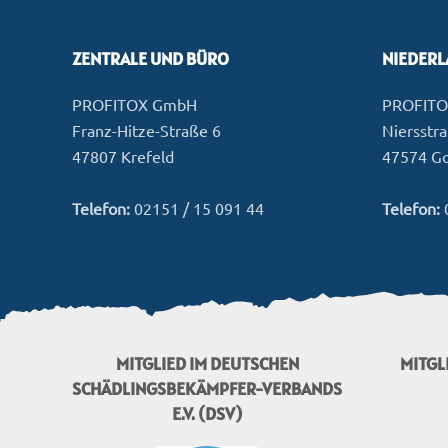
ZENTRALE UND BÜRO
NIEDER
PROFITOX GmbH
PROFIT
Franz-Hitze-Straße 6
Niersstr
47807 Krefeld
47574 G
Telefon:
02151 / 15 091 44
Telefon:
MITGLIED IM DEUTSCHEN
MITGL
SCHÄDLINGSBEKÄMPFER-VERBANDS
E.V. (DSV)