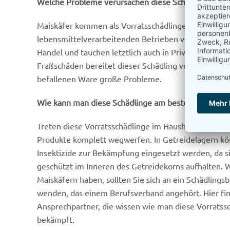
Welche Probleme verursachen diese Schädlinge?
Maiskäfer kommen als Vorratsschädlinge in Getreide
lebensmittelverarbeitenden Betrieben vor. Von hier 
Handel und tauchen letztlich auch in Privathaushalt
Fraßschäden bereitet dieser Schädling vor allem dur
befallenen Ware große Probleme.
Wie kann man diese Schädlinge am besten bekämpf
Treten diese Vorratsschädlinge im Haushalt auf, so s
Produkte komplett wegwerfen. In Getreidelagern k
Insektizide zur Bekämpfung eingesetzt werden, da s
geschützt im Inneren des Getreidekorns aufhalten.
Maiskäfern haben, sollten Sie sich an ein Schädli
wenden, das einem Berufsverband angehört. Hier f
Ansprechpartner, die wissen wie man diese Vorratssc
bekämpft.