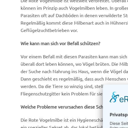
Die Rote Vogelmilbe ist weltweit verbreitet. Überall
können im Prinzip auch Vogelmilben leben. In groß
Parasiten oft auf Dachböden in denen verwilderte S
Regelmäßig kommt diese Milbenart auch in Hühners
Geflügelzuchtbetrieben vor.
Wie kann man sich vor Befall schützen?
Vor einem Befall mit diesen Parasiten kann man sich
überall dort leben können, wo Vögel brüten. Die M
der Suche nach Nahrung ins Haus, wenn die Vögel da
Dann geschieht es regelmäßig, dass auch Menschen
werden. Da die Tiere so winzig sind, stellt auch ein 
Fliegenschutzgitter kein Problem für sie dar.
Welche Probleme verursachen diese Schädlinge?
Die Rote Vogelmilbe ist ein Hygieneschädling. Beim
ein spezielles Sekret ab, das lokal betäubend wirkt,