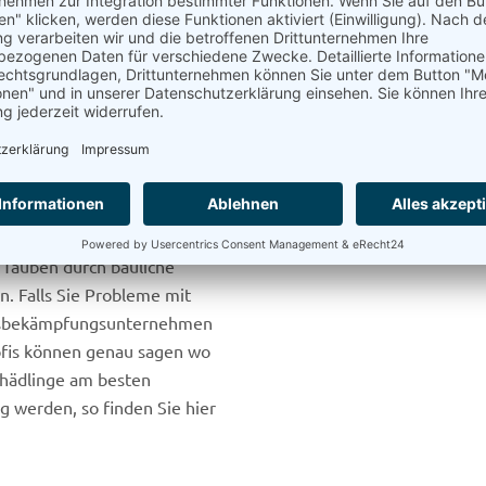
ekret einen heftigen
Stelle auch entzünden.
che Viren übertragen
en?
lösen, wenn es gelingt die
 Dies kann zum Beispiel
 Tauben durch bauliche
 Falls Sie Probleme mit
ingsbekämpfungsunternehmen
ofis können genau sagen wo
hädlinge am besten
werden, so finden Sie hier