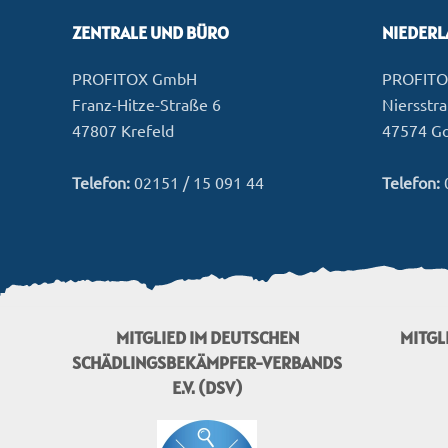
ZENTRALE UND BÜRO
NIEDER
PROFITOX GmbH
PROFIT
Franz-Hitze-Straße 6
Niersstr
47807 Krefeld
47574 G
Telefon:
02151 / 15 091 44
Telefon:
MITGLIED IM DEUTSCHEN
MITGL
SCHÄDLINGSBEKÄMPFER-VERBANDS
E.V. (DSV)